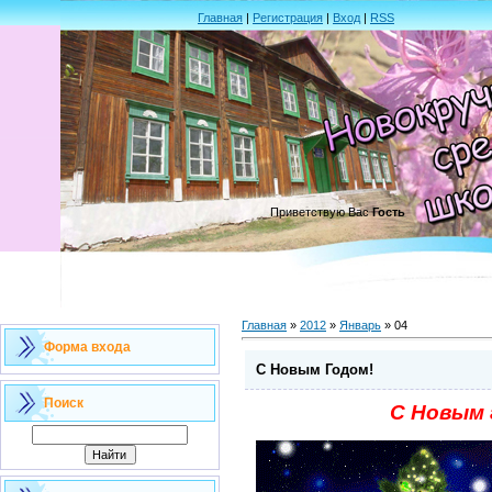
Главная
|
Регистрация
|
Вход
|
RSS
Приветствую Вас
Гость
Главная
»
2012
»
Январь
»
04
Форма входа
С Новым Годом!
Поиск
C Новым 