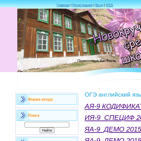
Главная
|
Регистрация
|
Вход
|
RSS
Приветствую Вас
Гость
ОГЭ английский яз
Форма входа
АЯ-9 КОДИФИКА
Поиск
ИЯ-9_СПЕЦИФ 2
ЯА-9_ДЕМО 2015
ЯА-9_ДЕМО 2015