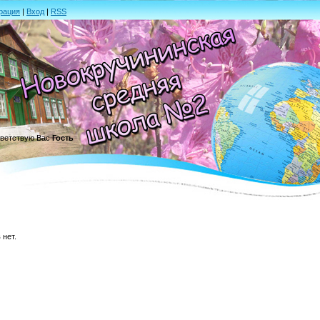
рация
|
Вход
|
RSS
ветствую Вас
Гость
нет.