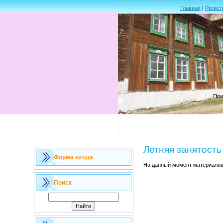
Главная
|
Регист
При
Летняя занятость
Форма входа
На данный момент материалов 
Поиск