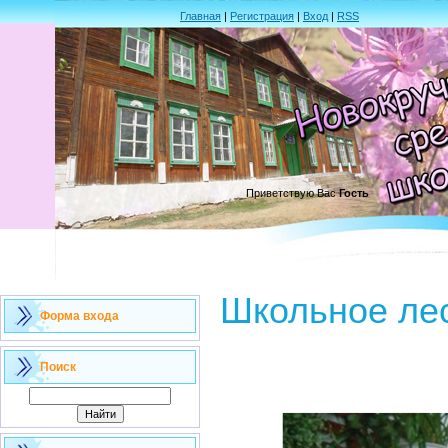
Главная
|
Регистрация
|
Вход
|
RSS
Приветствую Вас
Гость
Школьное ле
Форма входа
Поиск