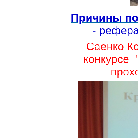
Причины по
- рефер
Саенко Кс
конкурсе 
прох