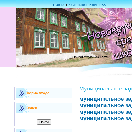
Главная
|
Регистрация
|
Вход
|
RSS
Приветствую Вас
Гость
Муниципальное за
Форма входа
муниципальное за
муниципальное за
Поиск
муниципальное за
муниципальное за