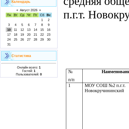
средняя обще
Календарь
п.г.т. Новок
«
Август 2026
»
Пн
Вт
Ср
Чт
Пт
Сб
Вс
1
2
3
4
5
6
7
8
9
10
11
12
13
14
15
16
17
18
19
20
21
22
23
24
25
26
27
28
29
30
31
Статистика
Онлайн всего:
1
Гостей:
1
№
Наименован
Пользователей:
0
п/п
1
МОУ СОШ №2 п.г.т.
Новокручининский