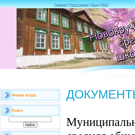
Главная
|
Регистрация
|
Вход
|
RSS
Приветствую Вас
Гость
ДОКУМЕНТ
Форма входа
Поиск
Муниципальн