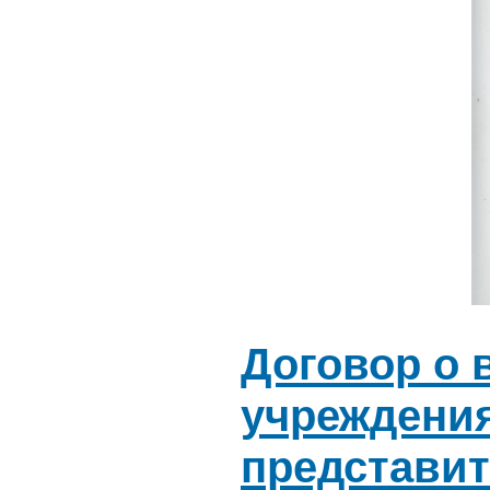
Договор
о 
учреждени
представи