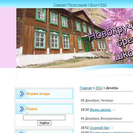
Главная
|
Регистрация
|
Вход
|
RSS
Приветствую Вас
Гость
Главная
»
2011
»
Декабрь
Форма входа
08 Декабря, Четверг
Поиск
19:16
Жизнь школы.
(1)
04 Декабря, Воскресенье
16:51
Осенний бал
(0)
16:50
Посвящение в первоклассн