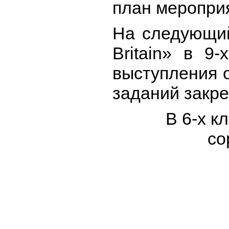
план меропри
На следующий
Britain» в 9
выступления 
заданий закр
В 6-х к
со