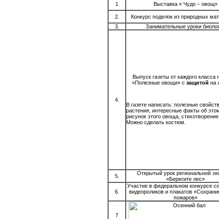
1
Выставка « Чудо – овощ»
2.
Конкурс поделок из природных ма
3.
Занимательные уроки биоло
Выпуск газеты от каждого класса 
«Полезные овощи» с
защитой
на 
4.
В газете написать: полезные свойст
растения, интересные факты об это
рисунок этого овоща, стихотворение,
Можно сделать костюм.
Открытый урок региональной эк
5.
«Берегите лес»
Участие в федеральном конкурсе с
6.
видеороликов и плакатов «Сохрани
пожаров»
7