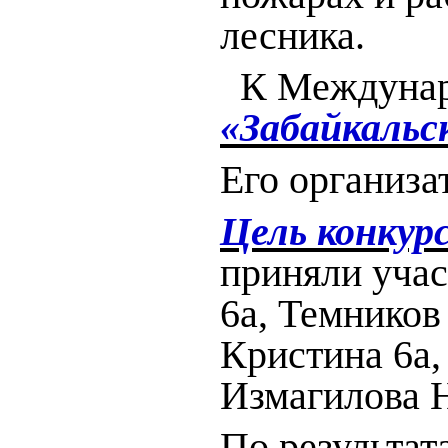
лесника.
К Междунаро
«Забайкальск
Его организа
Цель конкур
приняли учас
6а, Темников
Кристина 6а,
Измагилова Н
По результат