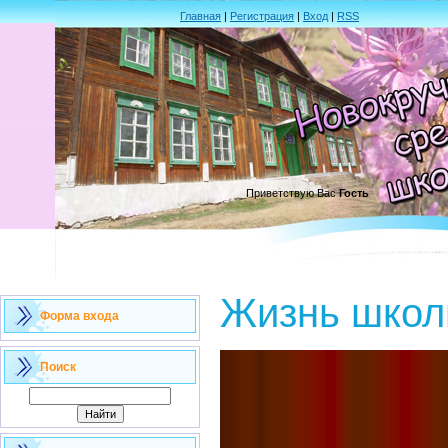
Главная
|
Регистрация
|
Вход
|
RSS
Приветствую Вас
Гость
Жизнь шко
Форма входа
Поиск