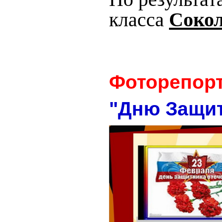
класса
Сокол
Фоторепор
"Дню Защит