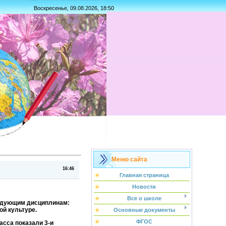
Воскресенье, 09.08.2026, 18:50
Меню сайта
16:46
Главная страница
Новости
Все о школе
ледующим дисциплинам:
ой культуре.
Основные документы
ФГОС
асса показали 3-и