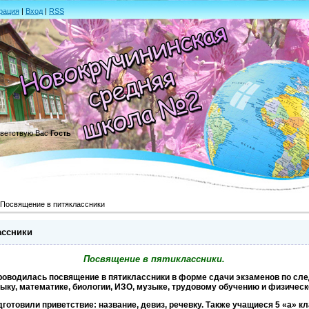
рация
|
Вход
|
RSS
ветствую Вас
Гость
Посвящение в питяклассники
ассники
Посвящение в пятиклассники.
 проводилась посвящение в пятиклассники в форме сдачи экзаменов по с
ыку, математике, биологии, ИЗО, музыке, трудовому обучению и физическ
готовили приветствие: название, девиз, речевку. Также учащиеся 5 «а» кл