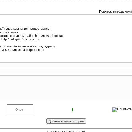
Порядок вывода комм
ла" наша компания предоставляет
вашей школы.
жете на нашем сайте http://newschool.su
http://zalegosh2.schost.ru
е школы Вы можете по этому адресу
-13-50-24/make-a-request.html
Copyright MyCorp © 2026