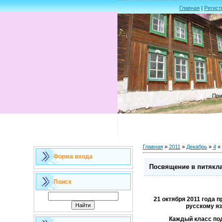
Главная
|
Регист
При
Главная
»
2011
»
Декабрь
»
4
» 
Форма входа
Посвящение в питякл
Поиск
21 октября 2011 года
русскому яз
Каждый класс под