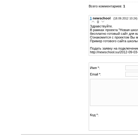
Всего комментариев
:
1
1
newschool
(18.09.2012 10:24)
0
Здравствуйте.
В рамках проекта "Новая шко
бесплатно готовый сайт для 
Ознакомится с проектом Вы мо
Пример готового сайта школы: 
Подать заявку на подключени
http://newschool.su/2012-09-03
Имя *:
Email *:
Код *: