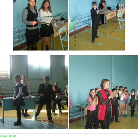
йтинг
:
0.0
/
0