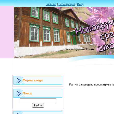
Главная
|
Регистрация
|
Вход
Приветствую Вас
Гость
Форма входа
Гостям запрещено просматривать 
Поиск