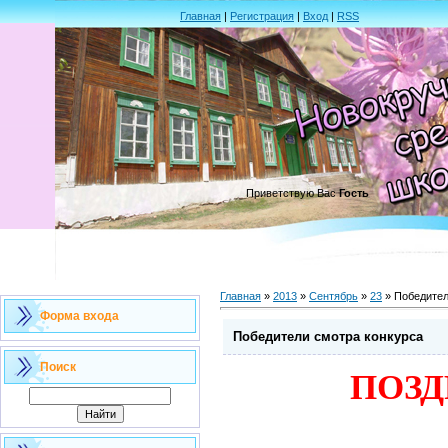
Главная
|
Регистрация
|
Вход
|
RSS
Приветствую Вас
Гость
Главная
»
2013
»
Сентябрь
»
23
» Победител
Форма входа
Победители смотра конкурса
Поиск
ПОЗД