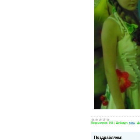
Просмотров:
398
|
Добавил:
nata
|
Да
Поздравляем!