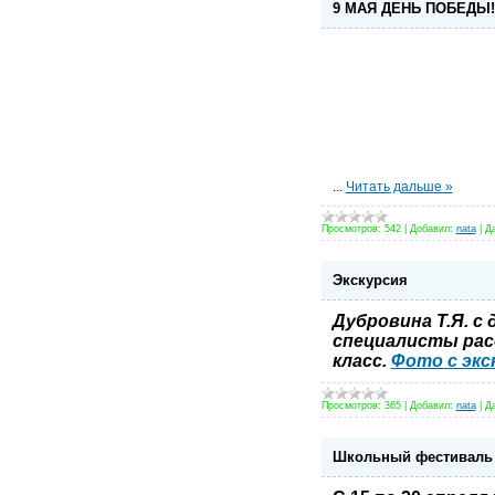
9 МАЯ ДЕНЬ ПОБЕДЫ!
...
Читать дальше »
Просмотров:
542
|
Добавил:
nata
|
Да
Экскурсия
Дубровина Т.Я. с
специалисты расс
класс.
Фото с экс
Просмотров:
365
|
Добавил:
nata
|
Да
Школьный фестиваль 