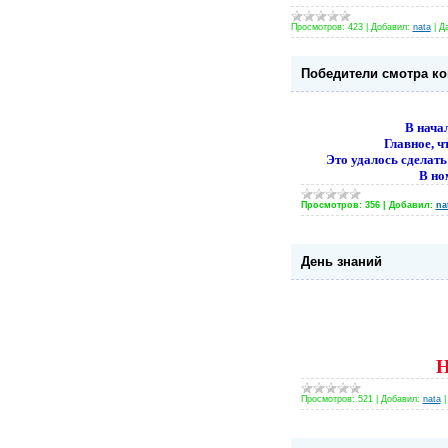
Просмотров:
423
|
Добавил:
nata
|
Да
Победители смотра ко
В нача
Главное, ч
Это удалось сделат
В но
Просмотров:
356
|
Добавил:
na
День знаний
Н
Просмотров:
521
|
Добавил:
nata