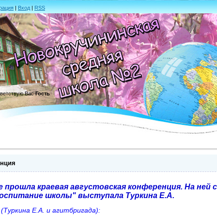
рация
|
Вход
|
RSS
ветствую Вас
Гость
енция
е прошла краевая августовская конференция. На ней 
воспитание школы" выступала Туркина Е.А.
Туркина Е.А. и агитбригада):