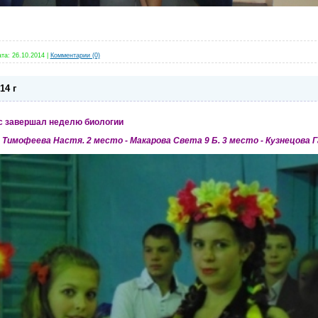
та:
26.10.2014
|
Комментарии (0)
14 г
сс завершал неделю биологии
 Тимофеева Настя. 2 место - Макарова Света 9 Б. 3 место - Кузнецова Га