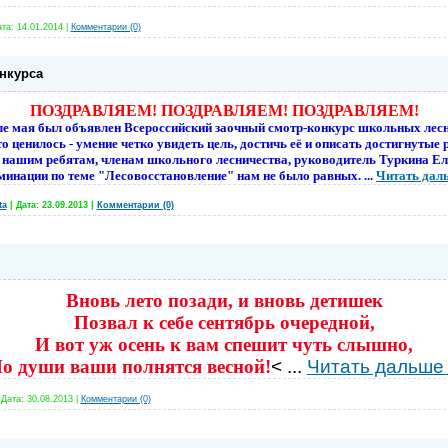
та:
14.01.2014
|
Комментарии (0)
нкурса
ПОЗДРАВЛЯЕМ! ПОЗДРАВЛЯЕМ! ПОЗДРАВЛЯЕМ!
ле мая был объявлен Всероcсийский заочный смотр-конкурс школьных лесн
то ценилось - умение четко увидеть цель, достичь её и описать достигнутые 
ь нашим ребятам, членам школьного лесничества, руководитель Туркина Ел
минации по теме "Лесовосстановление" нам не было равных.
...
Читать дал
ta
|
Дата:
23.09.2013
|
Комментарии (0)
Вновь лето позади, и вновь детишек
Позвал к себе сентябрь очередной,
И вот уж осень к вам спешит чуть слышно,
о души ваши полнятся весной!
<
...
Читать дальше
|
Дата:
30.08.2013
|
Комментарии (0)