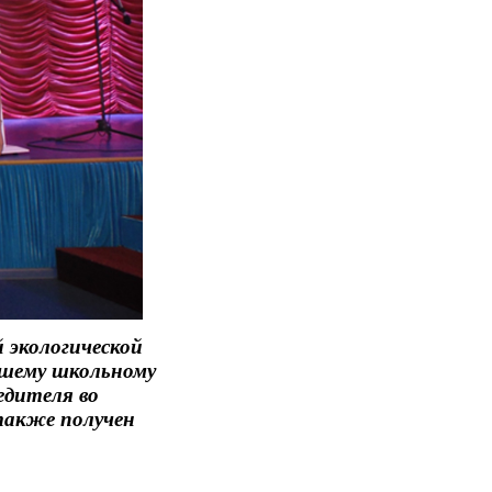
 экологической
ашему школьному
едителя во
 также получен