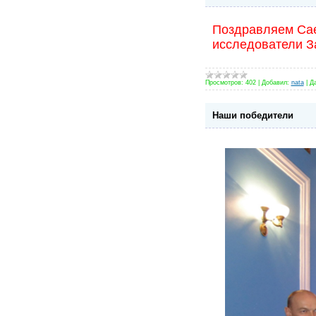
Поздравляем Сае
исследователи З
Просмотров:
402
|
Добавил:
nata
|
Да
Наши победители