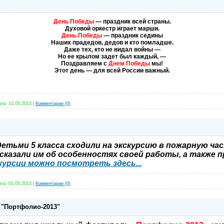
День Победы
— праздник всей страны.
Духовой оркестр играет марши.
День Победы
— праздник седины
Наших прадедов, дедов и кто помладше.
Даже тех, кто не видал войны —
Но ее крылом задет был каждый, —
Поздравляем с
Днем Победы
мы!
Этот день — для всей России важный.
та:
10.05.2013
|
Комментарии (0)
 детьми 5 класса сходили на экскурсию в пожарную час
казали им об особенностях своей работы, а также 
курсии можно посмотреть здесь...
та:
01.05.2013
|
Комментарии (0)
"Портфолио-2013"