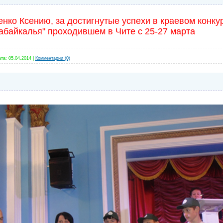
нко Ксению, за достигнутые успехи в краевом конк
абайкалья" проходившем в Чите с 25-27 марта
та:
05.04.2014
|
Комментарии (0)