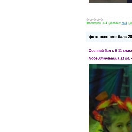
Просмотров:
374
|
Добавил:
nata
|
Да
фото осеннего бала 20
Осенний бал с 6-11 кла
Победительница 11 кл. -