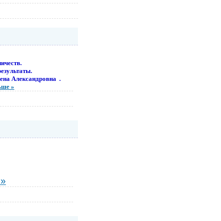
ичеств.
результаты.
ена Александровна .
ьше »
 »